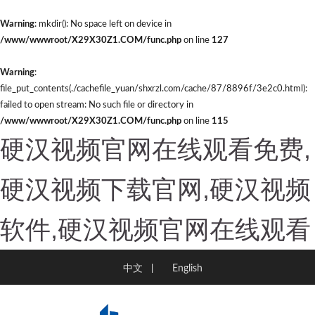
Warning
: mkdir(): No space left on device in
/www/wwwroot/X29X30Z1.COM/func.php
on line
127
Warning
:
file_put_contents(./cachefile_yuan/shxrzl.com/cache/87/8896f/3e2c0.html):
failed to open stream: No such file or directory in
/www/wwwroot/X29X30Z1.COM/func.php
on line
115
硬汉视频官网在线观看免费,
硬汉视频下载官网,硬汉视频
软件,硬汉视频官网在线观看
中文
English
|