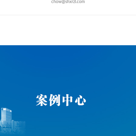
chow@shxrzl.com